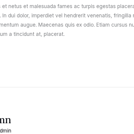
us et netus et malesuada fames ac turpis egestas place
 dui dolor, imperdiet vel hendrerit venenatis, fringilla 
lementum augue. Maecenas quis ex odio. Etiam cursus nu
um a tincidunt at, placerat.
umn
dmin