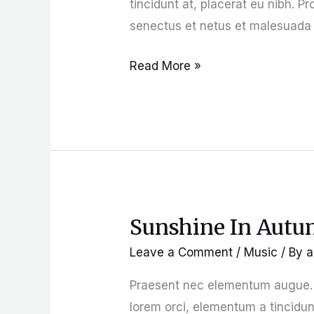
tincidunt at, placerat eu nibh. P
senectus et netus et malesuada 
Read More »
Sunshine In Aut
Sunshine
In
Leave a Comment
/
Music
/ By
a
Autumn
Praesent nec elementum augue. M
lorem orci, elementum a tincidun