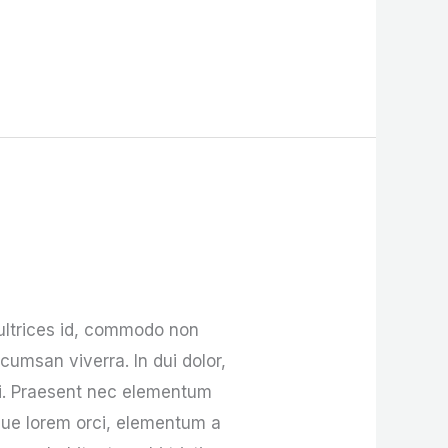
 ultrices id, commodo non
msan viverra. In dui dolor,
ipi. Praesent nec elementum
que lorem orci, elementum a