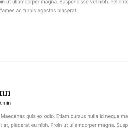
roin ut ullamcorper magna. Suspendisse vel nibh. Pellent
fames ac turpis egestas placerat.
umn
dmin
aecenas quis ex odio. Etiam cursus nulla id neque max
t at, placerat eu nibh. Proin ut ullamcorper magna. Sus