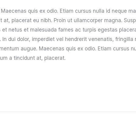
aecenas quis ex odio. Etiam cursus nulla id neque max
t at, placerat eu nibh. Proin ut ullamcorper magna. Sus
us et netus et malesuada fames ac turpis egestas place
 dui dolor, imperdiet vel hendrerit venenatis, fringilla 
lementum augue. Maecenas quis ex odio. Etiam cursus nu
um a tincidunt at, placerat.