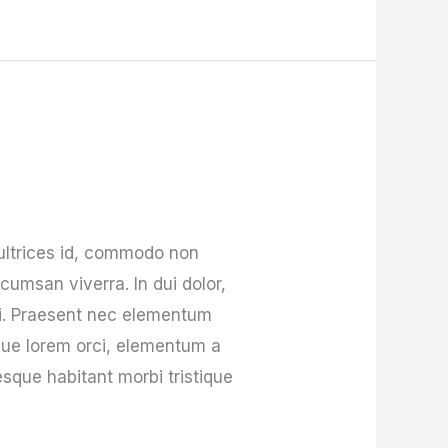
 ultrices id, commodo non
msan viverra. In dui dolor,
ipi. Praesent nec elementum
que lorem orci, elementum a
esque habitant morbi tristique