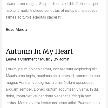
ullamcorper magna. Suspendisse vel nibh. Pellentesque
habitant morbi tristique senectus et netus et malesuada
fames ac turpis egestas placerat.
Read More »
Autumn In My Heart
Autumn
In
Leave a Comment
/
Music
/ By
admin
My
Lorem ipsum dolor sit amet, consectetur adipiscing elit.
Heart
Mauris urna turpis, maximus ac ultrices id, commodo non
magna. Aenean vel dignissim urna. Nullam consequat
aliquam semper. Donec dictum accumsan viverra. In dui
dolor, imperdiet vel hendrerit venenatis, fringilla nec
lectus. Morbi viverra lectus nec risus adipi. Praesent nec