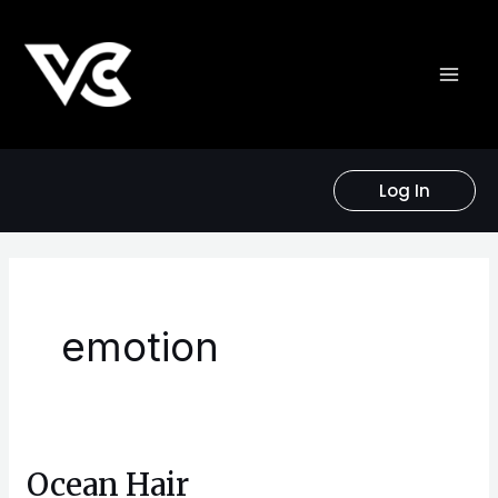
Skip
to
content
Log In
emotion
Ocean Hair
Ocean