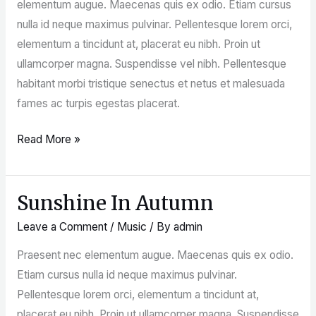
elementum augue. Maecenas quis ex odio. Etiam cursus
nulla id neque maximus pulvinar. Pellentesque lorem orci,
elementum a tincidunt at, placerat eu nibh. Proin ut
ullamcorper magna. Suspendisse vel nibh. Pellentesque
habitant morbi tristique senectus et netus et malesuada
fames ac turpis egestas placerat.
Read More »
Sunshine In Autumn
Sunshine
In
Leave a Comment
/
Music
/ By
admin
Autumn
Praesent nec elementum augue. Maecenas quis ex odio.
Etiam cursus nulla id neque maximus pulvinar.
Pellentesque lorem orci, elementum a tincidunt at,
placerat eu nibh. Proin ut ullamcorper magna. Suspendisse