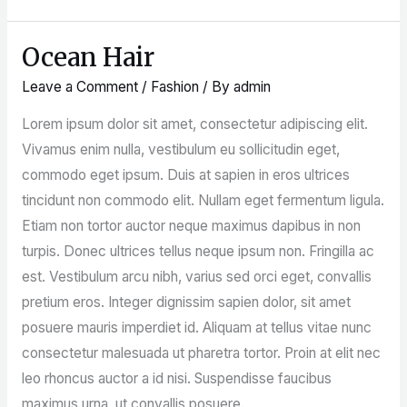
Ocean Hair
Ocean
Hair
Leave a Comment
/
Fashion
/ By
admin
Lorem ipsum dolor sit amet, consectetur adipiscing elit.
Vivamus enim nulla, vestibulum eu sollicitudin eget,
commodo eget ipsum. Duis at sapien in eros ultrices
tincidunt non commodo elit. Nullam eget fermentum ligula.
Etiam non tortor auctor neque maximus dapibus in non
turpis. Donec ultrices tellus neque ipsum non. Fringilla ac
est. Vestibulum arcu nibh, varius sed orci eget, convallis
pretium eros. Integer dignissim sapien dolor, sit amet
posuere mauris imperdiet id. Aliquam at tellus vitae nunc
consectetur malesuada ut pharetra tortor. Proin at elit nec
leo rhoncus auctor a id nisi. Suspendisse faucibus
maximus urna, ut convallis posuere.