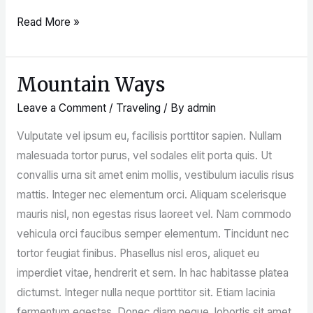
Read More »
Mountain Ways
Mountain
Ways
Leave a Comment
/
Traveling
/ By
admin
Vulputate vel ipsum eu, facilisis porttitor sapien. Nullam
malesuada tortor purus, vel sodales elit porta quis. Ut
convallis urna sit amet enim mollis, vestibulum iaculis risus
mattis. Integer nec elementum orci. Aliquam scelerisque
mauris nisl, non egestas risus laoreet vel. Nam commodo
vehicula orci faucibus semper elementum. Tincidunt nec
tortor feugiat finibus. Phasellus nisl eros, aliquet eu
imperdiet vitae, hendrerit et sem. In hac habitasse platea
dictumst. Integer nulla neque porttitor sit. Etiam lacinia
fermentum egestas. Donec diam neque, lobortis sit amet