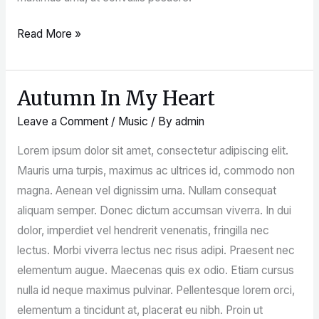
Read More »
Autumn In My Heart
Autumn
In
Leave a Comment
/
Music
/ By
admin
My
Lorem ipsum dolor sit amet, consectetur adipiscing elit.
Heart
Mauris urna turpis, maximus ac ultrices id, commodo non
magna. Aenean vel dignissim urna. Nullam consequat
aliquam semper. Donec dictum accumsan viverra. In dui
dolor, imperdiet vel hendrerit venenatis, fringilla nec
lectus. Morbi viverra lectus nec risus adipi. Praesent nec
elementum augue. Maecenas quis ex odio. Etiam cursus
nulla id neque maximus pulvinar. Pellentesque lorem orci,
elementum a tincidunt at, placerat eu nibh. Proin ut